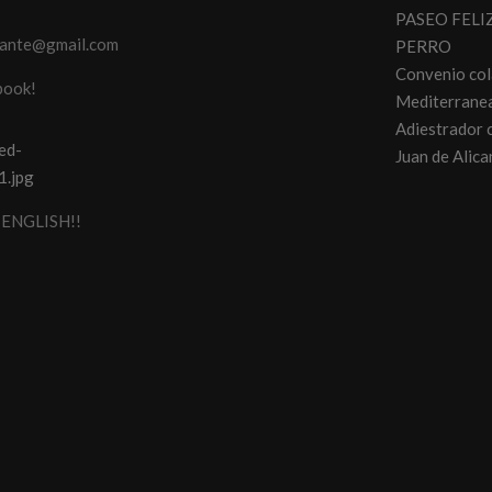
PASEO FELI
cante@gmail.com
PERRO
Convenio co
book!
Mediterranea
Adiestrador 
Juan de Alica
ENGLISH!!