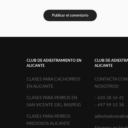
CLUB DE ADIESTRAMIENTO EN
CLUB DE ADIESTR
ALICANTE
ALICANTE
CLASES PARA CACHORROS
CONTACTA CON
EN ALICANTE
NOSOTROS!
CLASES PARA PERROS EN
- 620 28 56 41
SAN VICENTE DEL RASPEIG
- 697 99 53 38
CLASES PARA PERROS
adiestradoresali
MIEDOSOS ALICANTE
Síguenos en face