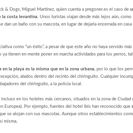
Rock & Dogs, Miguel Martínez, quien cuenta a pregoner.es el caso de
u
e la costa levantina
. Unos turistas viajan desde más lejos aún, como 
e dan un baño con su mascota, en lugar de dejarla encerrada en casa o
iciativa como “un éxito”, a pesar de que este año no haya servido má
o ya tienen en mente poner en marcha actividades para los perros, t
a en la playa es la misma que en la zona urbana
, por lo que los per
excepción, atados dentro del recinto del chiringuito. Cualquier incum
ajadores del chiringuito, a la policía local.
do incluso en los hoteles más cercanos, situados en la zona de Ciudad
ión Europea). Por ejemplo, fuentes del hotel Ibis han reconocido que
s
 que se alojan con sus mascotas. Aunque otros establecimientos com
 sí misma.