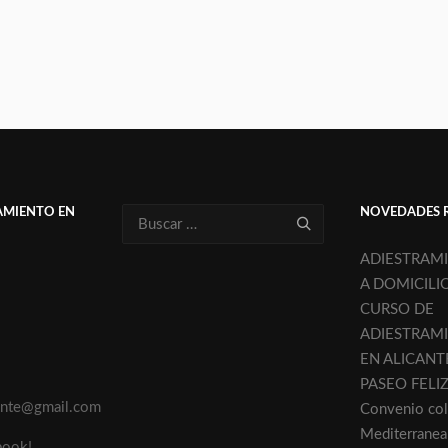
AMIENTO EN
NOVEDADES 
ADIESTRAM
A DOMICILI
CURSO DE
ADIESTRAM
EN ALICANT
PASEO FELI
cante@gmail.com
Convenio col
Mediterranea
book!