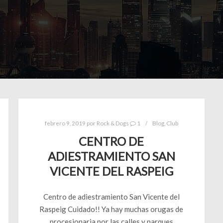
febrero 9, 2019
por
Rock & Dogs
1
Blog
,
Club
CENTRO DE
ADIESTRAMIENTO SAN
VICENTE DEL RASPEIG
Centro de adiestramiento San Vicente del
Raspeig Cuidado!! Ya hay muchas orugas de
procesionaria por las calles y parques