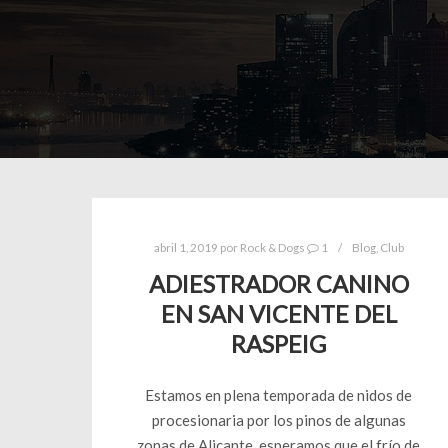
abril 1, 2019
por
Rock & Dogs
1
Blog
,
Club
ADIESTRADOR CANINO
EN SAN VICENTE DEL
RASPEIG
Estamos en plena temporada de nidos de
procesionaria por los pinos de algunas
zonas de Alicante, esperamos que el frío de