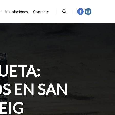
Instalaciones
Contacto
Buscar
UETA:
S EN SAN
EIG