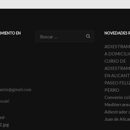
AMIENTO EN
NOVEDADES 
ADIESTRAM
N
A DOMICILI
CURSO DE
ADIESTRAM
EN ALICANT
PASEO FELI
cante@gmail.com
PERRO
Convenio co
book!
Mediterranea
Adiestrador 
Juan de Alica