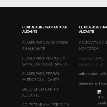
CLUB DE ADIESTRAMIENTO EN
CLUB DE ADIESTR
ALICANTE
ALICANTE
CLASES PARA CACHORROS
CONTACTA CO
EN ALICANTE
NOSOTROS!
CLASES PARA PERROS EN
- 620 28 56 41
SAN VICENTE DEL RASPEIG
- 697 99 53 38
CLASES PARA PERROS
adiestradoresali
MIEDOSOS ALICANTE
Síguenos en face
OBEDIENCIA CANINA
ALICANTE
ADIESTRAR A MI PERRO EN