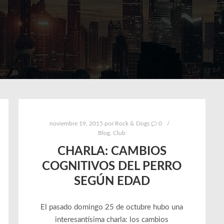
noviembre 19, 2015
por
Rock & Dogs
0
Blog
,
Club
CHARLA: CAMBIOS
COGNITIVOS DEL PERRO
SEGÚN EDAD
El pasado domingo 25 de octubre hubo una
interesantísima charla: los cambios