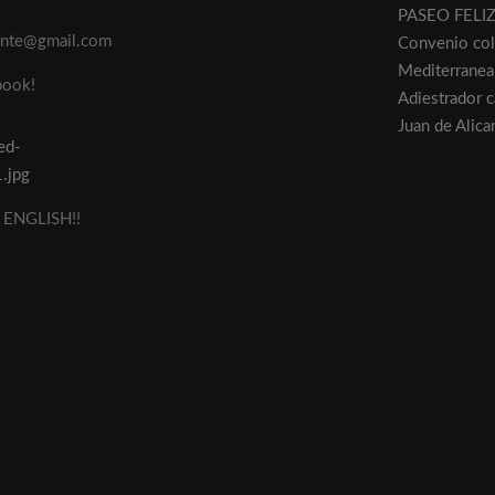
PASEO FELI
cante@gmail.com
Convenio col
Mediterranea
book!
Adiestrador 
Juan de Alica
ENGLISH!!