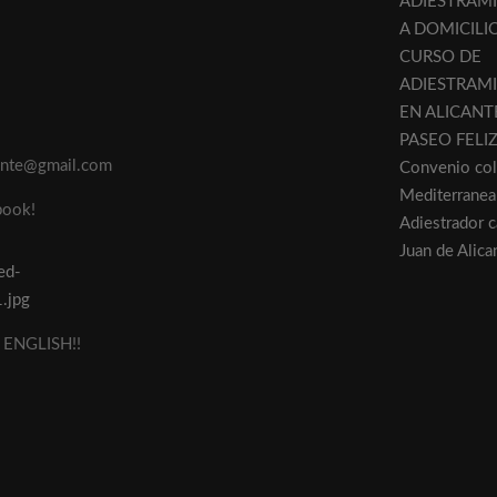
ADIESTRAM
A DOMICILI
CURSO DE
ADIESTRAM
EN ALICANT
PASEO FELI
cante@gmail.com
Convenio col
Mediterranea
book!
Adiestrador 
Juan de Alica
ENGLISH!!