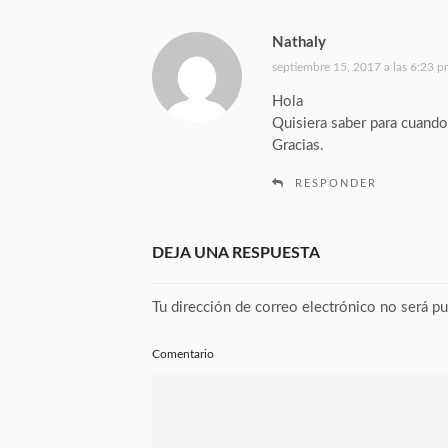
Nathaly
d
i
septiembre 15, 2017 a las 6:23 
c
Hola
e
Quisiera saber para cuando
:
Gracias.
RESPONDER
DEJA UNA RESPUESTA
Tu dirección de correo electrónico no será pu
Comentario