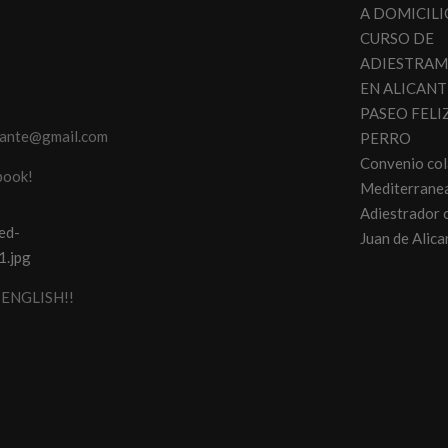
N
A DOMICILI
CURSO DE
ADIESTRAM
EN ALICANT
PASEO FELI
cante@gmail.com
PERRO
Convenio co
book!
Mediterranea
Adiestrador 
Juan de Alica
ENGLISH!!